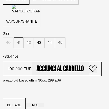
VAPOUR/GRANITE
SIZE
40
41
42
43
44
45
-
33.44
%
AGGIUNGI AL CARRELLO
199
299
EUR
prezzo più basso ultimi 30gg
:
299
EUR
DETTAGLI
INFO